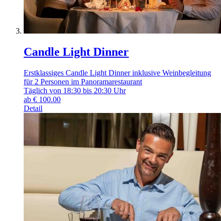
Candle Light Dinner
Erstklassiges Candle Light Dinner inklusive Weinbegleitung
für 2 Personen im Panoramarestaurant
Täglich von 18:30 bis 20:30 Uhr
ab
€
100.00
Detail