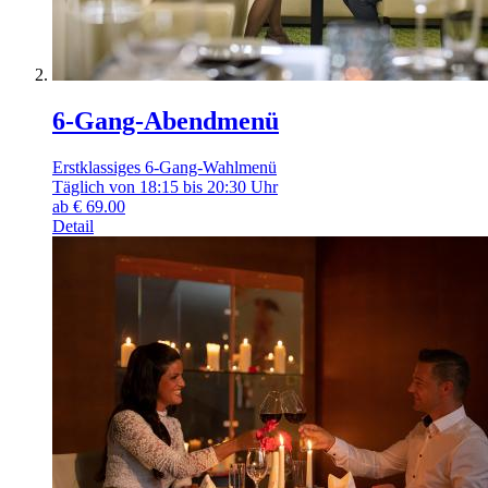
6-Gang-Abendmenü
Erstklassiges 6-Gang-Wahlmenü
Täglich von 18:15 bis 20:30 Uhr
ab
€
69.00
Detail