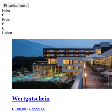
Filtern/sortieren
Filter
€
Preis
€
€
Laden...
Wertgutschein
€
100.00 - € 9999.00